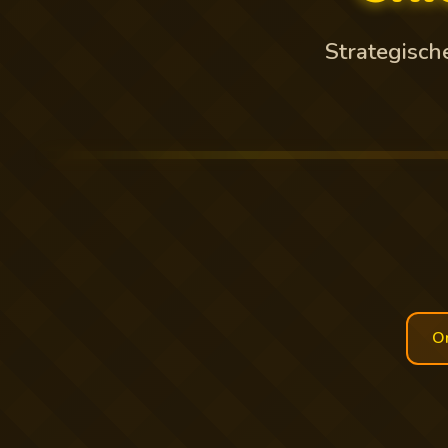
Strategisch
On