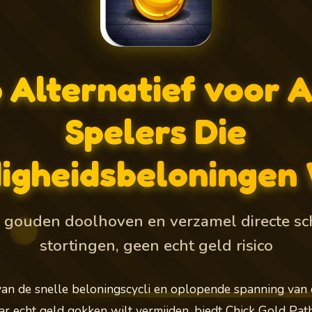
 Alternatief voor 
Spelers Die
igheidsbeloningen 
 gouden doolhoven en verzamel directe s
stortingen, geen echt geld risico
 van de snelle beloningscycli en oplopende spanning van 
r echt geld gokken wilt vermijden, biedt Chick Gold Path