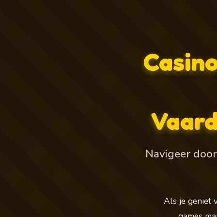
Casino
Vaard
Navigeer door
Als je geniet
games maa