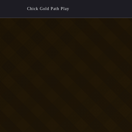
Chick Gold Path Play