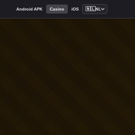
🇳🇱
Android APK
Casino
iOS
NL