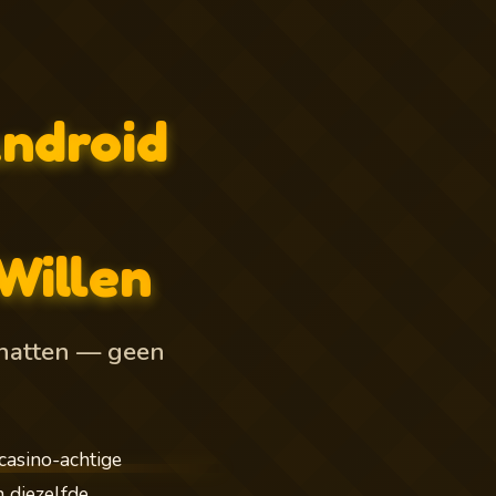
Android
Willen
chatten — geen
casino-achtige
 diezelfde