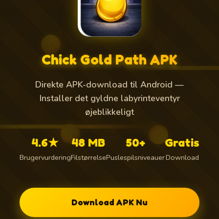
Chick Gold Path APK
Direkte APK-download til Android —
Installer det gyldne labyrinteventyr
øjeblikkeligt
4.6★
48 MB
50+
Gratis
Brugervurdering
Filstørrelse
Puslespilsniveauer
Download
Download APK Nu